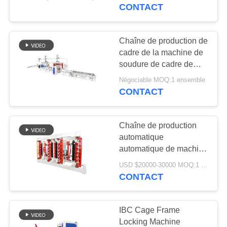
d'IBC
CONTACT
CONTRÔLE
DE
Chaîne de production de
48
QUALITÉ
cadre de la machine de
machine de soudure
soudure de cadre de
cage de réservoir de
de condensateur
Négociable MOQ:1 ensemble
CONTACTEZ-
Hwashi 1000L 1200L
CONTACT
IBC IBC
NOUS
Chaîne de production
NOUVELLES
automatique
automatique de machine
85
à cintrer de vue de cage
CAS
USD $20000-30000 MOQ:1 ensemble
machine de soudure
de Hwashi IBC machine
CONTACT
de soudure de réservoir
d'évier
DEMANDEZ
d'ibc
IBC Cage Frame
UNE
Locking Machine