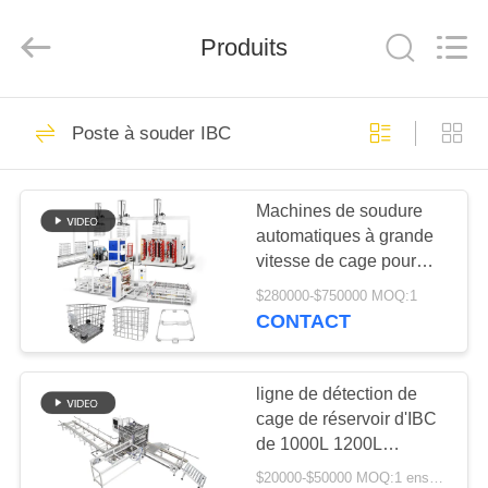
2026
GUANGDONG
HWASHI
Produits
TECHNOLOGY
INC..
All
Rights
Reserved.
MAISON
143
Poste à souder IBC
Machine de
PRODUITS
soudage par points
Machines de soudure
automatiques à grande
AU
vitesse de cage pour
SUJET
des cadres de cage
$280000-$750000 MOQ:1
d'IBC
DE
CONTACT
357
NOUS
Machine de
ligne de détection de
cage de réservoir d'IBC
VISITE
soudage de treillis
de 1000L 1200L
D'USINE
machine d'essai de fuite
métallique
$20000-$50000 MOQ:1 ensemble