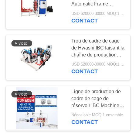
CITATION
Automatic Frame
Clinching Machine
USD $20000-30000 MOQ:1 ensemble
PLAN
CONTACT
117
DU
Poste à souder IBC
SITE
Trou de cadre de cage
de Hwashi IBC faisant la
chaîne de production
POLITIQUE
automatique de machine
USD $20000-30000 MOQ:1 ensemble
EN
CONTACT
MATIÈRE
238
DE
Ligne de production de
robots de soudure
cadre de cage de
PROTECTION
réservoir IBC Machine
industriels
DE
de soudage de cadre de
Négociable MOQ:1 ensemble
LA
cage IBC entièrement
CONTACT
automatique
VIE