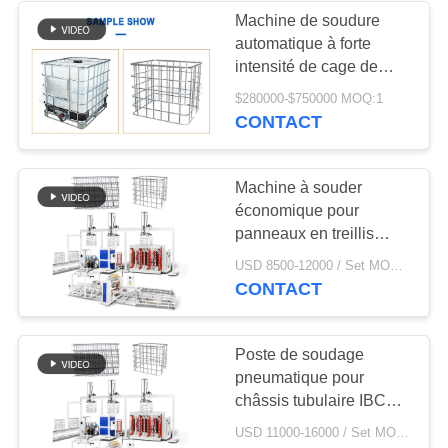
PRIVÉE
Machine de soudure
automatique à forte
142
intensité de cage de
Machine de soudure
tube de fer de cadre de
$280000-$750000 MOQ:1
cage d'IBC
CONTACT
de décharge de
condensateur
Machine à souder
économique pour
panneaux en treillis
métallique IBC, réseau
29
USD 8500-12000 / Set MOQ:1 ensemble
unique, 60 points/min,
CONTACT
machine de soudure
80-100 panneaux par
poste, faible
de C.C
investissement
Poste de soudage
pneumatique pour
châssis tubulaire IBC
milieu de gamme 65
USD 11000-16000 / Set MOQ:1 ensemble
points/min 45-55 châssis