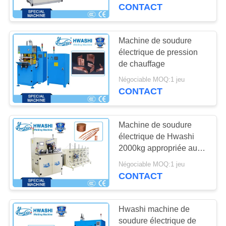
Connector Welding &
CONTACT
Cutting
CONTRÔLE
DE
Machine de soudure
48
QUALITÉ
électrique de pression
machine de soudure
de chauffage
de condensateur
Négociable MOQ:1 jeu
CONTACTEZ-
CONTACT
NOUS
Machine de soudure
NOUVELLES
électrique de Hwashi
2000kg appropriée au
85
câblage cuivre
CAS
Négociable MOQ:1 jeu
machine de soudure
CONTACT
d'évier
BLOG
Hwashi machine de
soudure électrique de