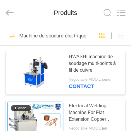
2026
GUANGDONG
HWASHI
Produits
TECHNOLOGY
INC..
All
Rights
Reserved.
MAISON
143
Machine de soudure électrique
Machine de
PRODUITS
soudage par points
HWASHI machine de
soudage multi-points à
AU
fil de cuivre
SUJET
Négociable MOQ:1 série
DE
CONTACT
357
NOUS
Machine de
Electrical Welding
Machine For Flat
VISITE
soudage de treillis
Extension Copper
D'USINE
Braided Flexible Wire
métallique
Négociable MOQ:1 jeu