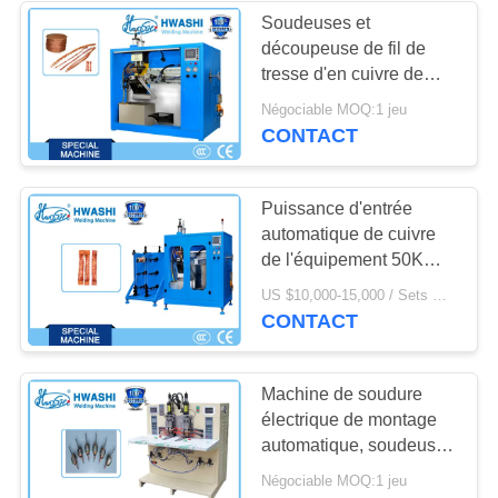
LA
Soudeuses et
VIE
découpeuse de fil de
142
tresse d'en cuivre de
PRIVÉE
Machine de soudure
HWASHI
Négociable MOQ:1 jeu
CONTACT
de décharge de
condensateur
Puissance d'entrée
automatique de cuivre
de l'équipement 50KW
de coupe de machine de
29
US $10,000-15,000 / Sets MOQ:1 jeu
soudure de fil tressé
CONTACT
machine de soudure
de C.C
Machine de soudure
électrique de montage
automatique, soudeuse
électrique de collecteur
Négociable MOQ:1 jeu
d'induit