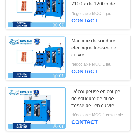
DEMANDEZ
2100 x de 1200 x de
UNE
2200mm
Négociable MOQ:1 jeu
CITATION
CONTACT
117
Poste à souder IBC
PLAN
Machine de soudure
électrique tressée de
DU
cuivre
SITE
Négociable MOQ:1 jeu
CONTACT
POLITIQUE
238
EN
Découpeuse en coupe
robots de soudure
MATIÈRE
de soudure de fil de
tresse de l'en cuivre
DE
industriels
4mm2
Négociable MOQ:1 ensemble
PROTECTION
CONTACT
DE