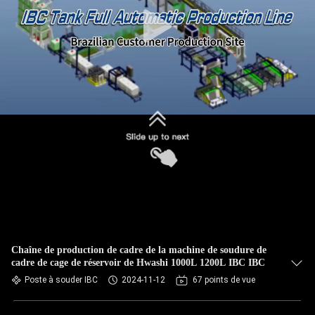
CONTRÔLE
DE
QUALITÉ
CONTACTEZ-
NOUS
NOUVELLES
CAS
Chaîne de production de cadre de la machine de soudure de
cadre de cage de réservoir de Hwashi 1000L 1200L IBC IBC
DEMANDEZ
Poste à souder IBC
2024-11-12
67 points de vue
UNE