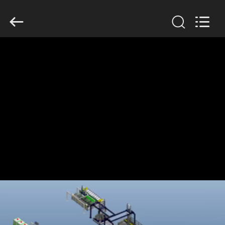
2026
GUANGDONG
HWASHI
TECHNOLOGY
INC..
All
Rights
Reserved.
MAISON
PRODUITS
AU
SUJET
DE
NOUS
VISITE
D'USINE