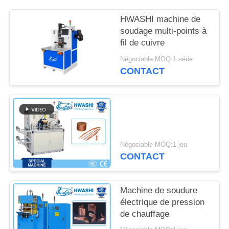
DEMANDEZ
UNE
HWASHI machine de
soudage multi-points à
CITATION
fil de cuivre
Négociable MOQ:1 série
PLAN
CONTACT
DU
SITE
POLITIQUE
Négociable MOQ:1 jeu
EN
CONTACT
MATIÈRE
DE
Machine de soudure
PROTECTION
électrique de pression
de chauffage
DE