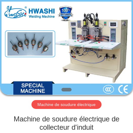
2026
GUANGDONG
HWASHI
TECHNOLOGY
INC..
All
Rights
Reserved.
MAISON
PRODUITS
AU
SUJET
DE
NOUS
Machine de soudure électrique
VISITE
Machine de soudure électrique de
D'USINE
collecteur d'induit