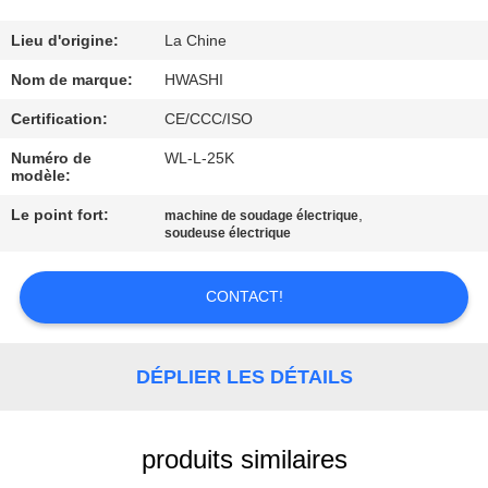
CONTRÔLE
Lieu d'origine:
La Chine
DE
Nom de marque:
HWASHI
QUALITÉ
Certification:
CE/CCC/ISO
Numéro de
WL-L-25K
modèle:
CONTACTEZ-
NOUS
Le point fort:
,
machine de soudage électrique
soudeuse électrique
NOUVELLES
CONTACT!
CAS
DÉPLIER LES DÉTAILS
BLOG
produits similaires