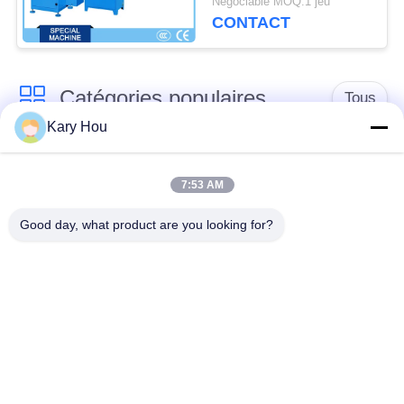
Négociable MOQ:1 jeu
LA
CONTACT
VIE
PRIVÉE
Catégories populaires
Tous
Kary Hou
Machine de soudage
Machine de soudage
par points
de treillis métallique
7:53 AM
Good day, what product are you looking for?
machine de soudure
machine de soudure
de condensateur
d'évier
robots de soudure
Poste à souder IBC
industriels
Machine de soudure
machine de soudure
de décharge de