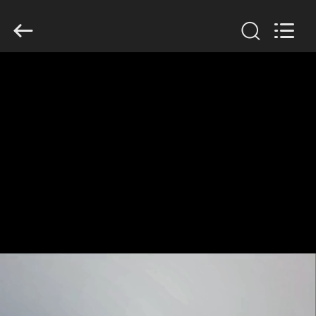
2026
GUANGDONG
HWASHI
TECHNOLOGY
INC..
All
Rights
Reserved.
MAISON
PRODUITS
AU
SUJET
DE
NOUS
VISITE
D'USINE