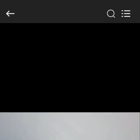
2026
GUANGDONG
HWASHI
TECHNOLOGY
INC..
All
Rights
Reserved.
MAISON
PRODUITS
AU
SUJET
DE
NOUS
VISITE
D'USINE