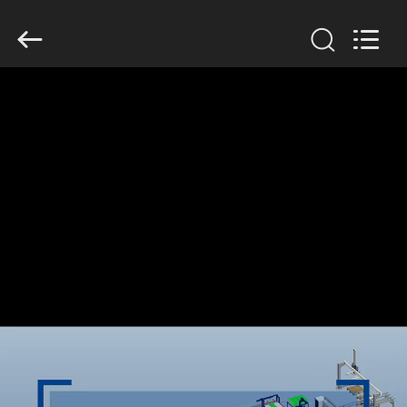
2026
GUANGDONG
HWASHI
TECHNOLOGY
INC..
All
Rights
Reserved.
MAISON
PRODUITS
AU
SUJET
DE
NOUS
VISITE
D'USINE