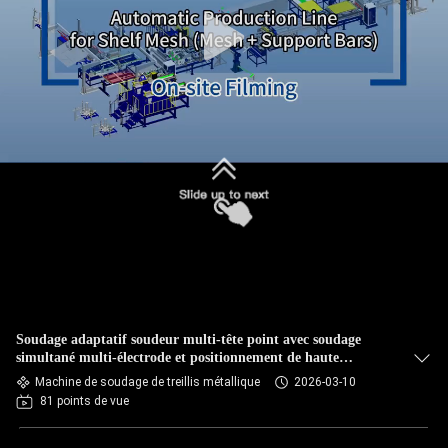
CONTRÔLE
DE
QUALITÉ
CONTACTEZ-
NOUS
NOUVELLES
CAS
Soudage adaptatif soudeur multi-tête point avec soudage
simultané multi-électrode et positionnement de haute
précision pour la production de paniers
Machine de soudage de treillis métallique
2026-03-10
DEMANDEZ
81 points de vue
UNE