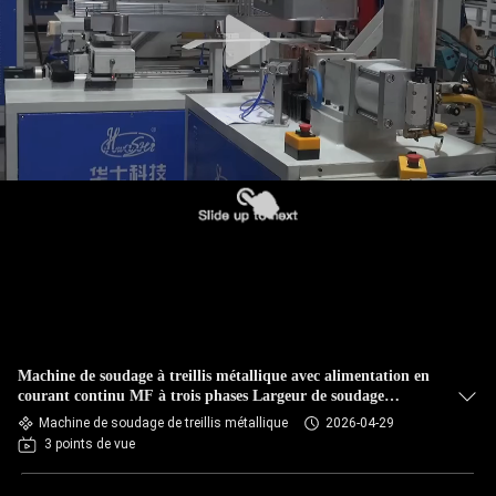
CONTRÔLE
DE
QUALITÉ
CONTACTEZ-
NOUS
NOUVELLES
CAS
Machine de soudage à treillis métallique avec alimentation en
courant continu MF à trois phases Largeur de soudage
efficace 1200 mm et longueur de 3000 mm
Machine de soudage de treillis métallique
2026-04-29
DEMANDEZ
3 points de vue
UNE