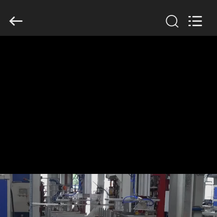
2026
GUANGDONG
HWASHI
TECHNOLOGY
INC..
All
Rights
Reserved.
MAISON
PRODUITS
AU
SUJET
DE
NOUS
VISITE
D'USINE