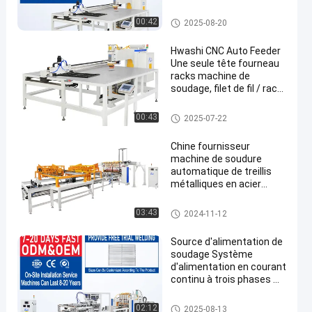
pour soudeur à treillis
métallique
Machine de soudage de treillis
00:42
2025-08-20
métallique
Hwashi CNC Auto Feeder
Une seule tête fourneau
racks machine de
soudage, filet de fil / rack
de cuisine automatique
filet de fil machine de
Machine de soudage de treillis
00:43
2025-07-22
soudage à point
métallique
Chine fournisseur
machine de soudure
automatique de treillis
métalliques en acier
inoxydable
Machine de soudage de treillis
03:43
2024-11-12
métallique
Source d'alimentation de
soudage Système
d'alimentation en courant
continu à trois phases MF
pour soudeur à treillis
métallique
Machine de soudage de treillis
02:12
2025-08-13