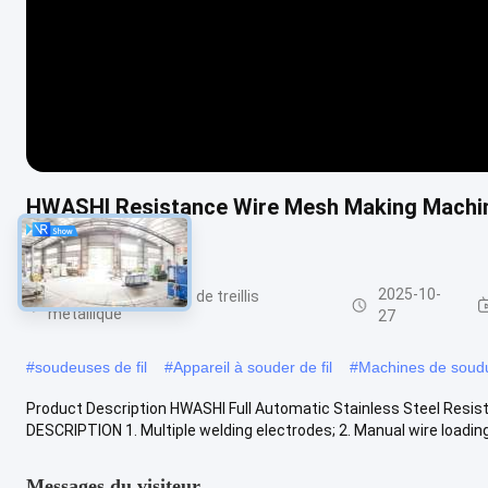
HWASHI Resistance Wire Mesh Making Machine
Stainless Steel
2025-10-
Machine de soudage de treillis
métallique
27
#
soudeuses de fil
#
Appareil à souder de fil
#
Machines de soudur
Product Description HWASHI Full Automatic Stainless Steel Resi
DESCRIPTION 1. Multiple welding electrodes; 2. Manual wire loading; 
Messages du visiteur