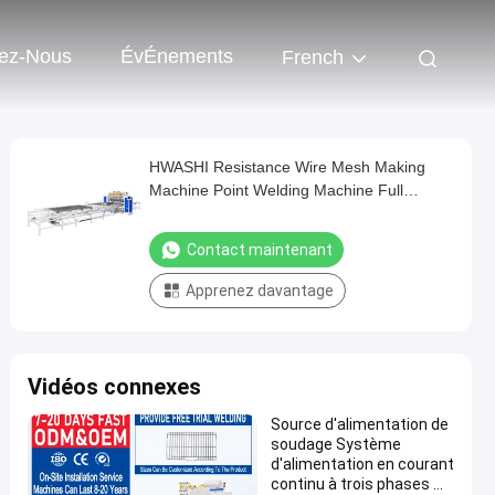
tez-Nous
ÉvÉnements
French
HWASHI Resistance Wire Mesh Making
Machine Point Welding Machine Full
Automatic Stainless Steel
Contact maintenant
Apprenez davantage
Vidéos connexes
Source d'alimentation de
soudage Système
d'alimentation en courant
continu à trois phases MF