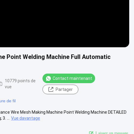
 Point Welding Machine Full Automatic
Contact maintenant
10779 points de
vue
Partager
e de fil
stance Wire Mesh Making Machine Point Welding Machine DETAILED
3. ...
Vue davantage
Laissez un message.