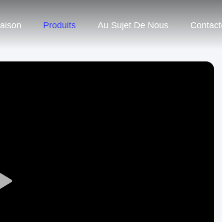
aison
Produits
Au Sujet De Nous
Contac
Play
Video