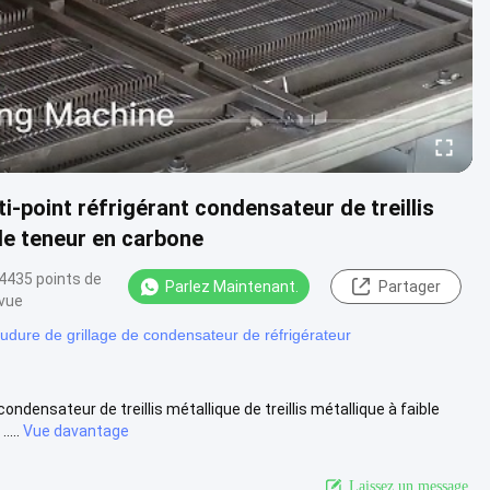
point réfrigérant condensateur de treillis
ible teneur en carbone
4435 points de
Parlez Maintenant.
Partager
vue
dure de grillage de condensateur de réfrigérateur
ensateur de treillis métallique de treillis métallique à faible
...
Vue davantage
Laissez un message.