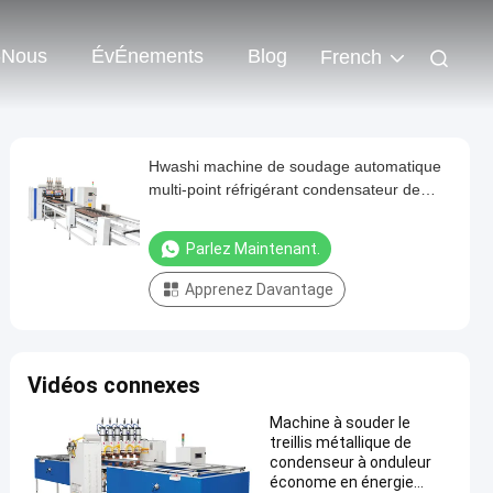
-Nous
ÉvÉnements
Blog
French
Hwashi machine de soudage automatique
multi-point réfrigérant condensateur de
treillis métallique en treillis métallique en
acier à faible teneur en carbone
Parlez Maintenant.
Apprenez Davantage
Vidéos connexes
Machine à souder le
treillis métallique de
condenseur à onduleur
économe en énergie