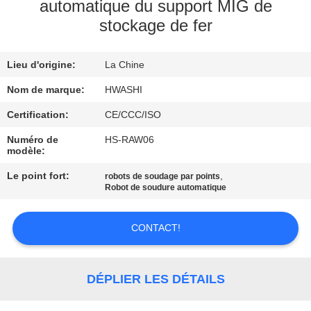
automatique du support MIG de
stockage de fer
CONTRÔLE
DE
Lieu d'origine:
La Chine
QUALITÉ
Nom de marque:
HWASHI
CONTACTEZ-
Certification:
CE/CCC/ISO
NOUS
Numéro de
HS-RAW06
modèle:
Le point fort:
,
robots de soudage par points
NOUVELLES
Robot de soudure automatique
CAS
CONTACT!
BLOG
DÉPLIER LES DÉTAILS