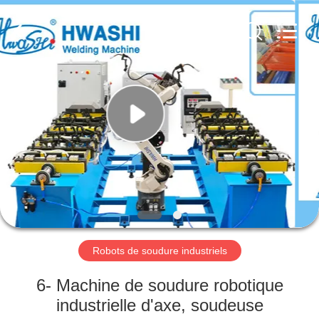
2026
GUANGDONG
HWASHI
TECHNOLOGY
INC..
All
Rights
Reserved.
MAISON
PRODUITS
AU
SUJET
DE
NOUS
Robots de soudure industriels
VISITE
6- Machine de soudure robotique
D'USINE
industrielle d'axe, soudeuse