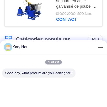
soudure en acier
LA
galvanisé de poubelle
VIE
de déchets configurent
$10000-20000 MOQ:1/set
le système de piste de
PRIVÉE
CONTACT
couture de laser
Catégories populaires
Tous
Kary Hou
Machine de soudage
Machine de soudage
par points
de treillis métallique
3:28 PM
Good day, what product are you looking for?
machine de soudure
machine de soudure
de condensateur
d'évier
robots de soudure
Poste à souder IBC
industriels