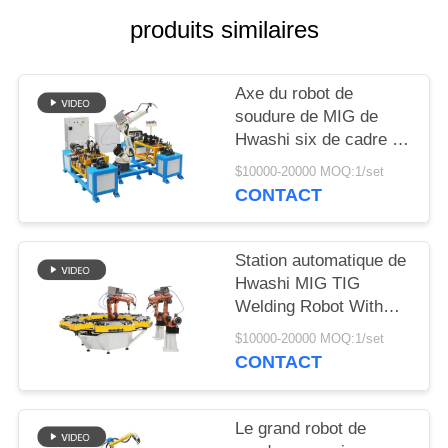
DEMANDEZ
produits similaires
UNE
CITATION
Axe du robot de
soudure de MIG de
PLAN
Hwashi six de cadre de
DU
chaise d'acier
$10000-20000 MOQ:1/set
inoxydable
CONTACT
SITE
POLITIQUE
Station automatique de
Hwashi MIG TIG
EN
Welding Robot With
MATIÈRE
Rotating pour le coin
$10000-20000 MOQ:1/set
de support de stockage
DE
CONTACT
PROTECTION
DE
Le grand robot de