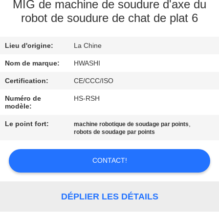
MIG de machine de soudure d'axe du
robot de soudure de chat de plat 6
CONTRÔLE
DE
Lieu d'origine:
La Chine
QUALITÉ
Nom de marque:
HWASHI
CONTACTEZ-
Certification:
CE/CCC/ISO
NOUS
Numéro de
HS-RSH
modèle:
Le point fort:
,
machine robotique de soudage par points
NOUVELLES
robots de soudage par points
CAS
CONTACT!
BLOG
DÉPLIER LES DÉTAILS