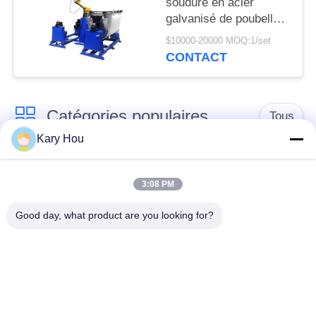
soudure en acier
LA
galvanisé de poubelle
VIE
de déchets configurent
$10000-20000 MOQ:1/set
le système de piste de
PRIVÉE
CONTACT
couture de laser
Catégories populaires
Tous
Kary Hou
Machine de soudage
Machine de soudage
par points
de treillis métallique
3:08 PM
Good day, what product are you looking for?
machine de soudure
machine de soudure
de condensateur
d'évier
robots de soudure
Poste à souder IBC
industriels