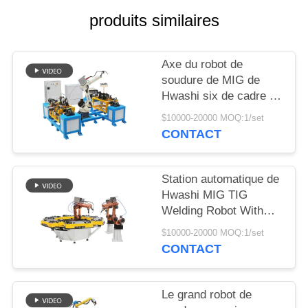
DEMANDEZ
produits similaires
UNE
CITATION
Axe du robot de
soudure de MIG de
PLAN
Hwashi six de cadre de
DU
chaise d'acier
$10000-20000 MOQ:1/set
inoxydable
CONTACT
SITE
POLITIQUE
Station automatique de
Hwashi MIG TIG
EN
Welding Robot With
MATIÈRE
Rotating pour le coin
$10000-20000 MOQ:1/set
de support de stockage
DE
CONTACT
PROTECTION
DE
Le grand robot de