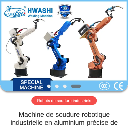
2026
GUANGDONG
HWASHI
TECHNOLOGY
INC..
All
Rights
Reserved.
MAISON
PRODUITS
AU
SUJET
DE
NOUS
Robots de soudure industriels
VISITE
Machine de soudure robotique
D'USINE
industrielle en aluminium précise de