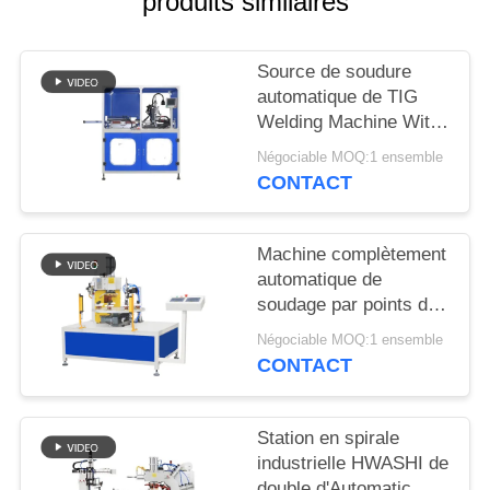
produits similaires
CITATION
Source de soudure
PLAN
automatique de TIG
DU
Welding Machine With
SITE
Panasonic de noyau de
Négociable MOQ:1 ensemble
stratification du
CONTACT
transformateur E-I
POLITIQUE
EN
Machine complètement
automatique de
MATIÈRE
soudage par points de
DE
Tableau rotatoire pour
Négociable MOQ:1 ensemble
l'écrou avec
PROTECTION
CONTACT
l'alimentation
DE
automatique
LA
Station en spirale
industrielle HWASHI de
VIE
double d'Automatic