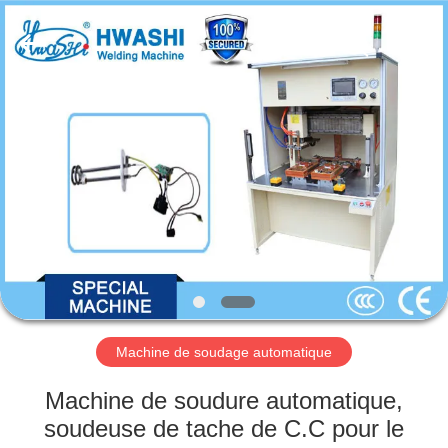
2026
GUANGDONG
HWASHI
TECHNOLOGY
INC..
All
Rights
Reserved.
MAISON
PRODUITS
AU
SUJET
DE
NOUS
Machine de soudage automatique
VISITE
Machine de soudure automatique,
D'USINE
soudeuse de tache de C.C pour le