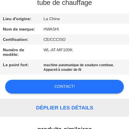
tube de chauffage
CONTRÔLE
Lieu d'origine:
La Chine
DE
QUALITÉ
Nom de marque:
HWASHI
Certification:
CE/CCCISO
CONTACTEZ-
Numéro de
WL-AT-MF100K
modèle:
NOUS
Le point fort:
,
machine automatique de soudure continue
Appareil à souder de fil
NOUVELLES
CONTACT!
CAS
DÉPLIER LES DÉTAILS
DEMANDEZ
UNE