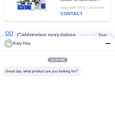
PRIVÉE
Welding Machine de
Négociable MOQ:1 ensemble
garde de fan
CONTACT
Catégories populaires
Tous
Kary Hou
Machine de soudage
Machine de soudage
par points
de treillis métallique
11:36 AM
Good day, what product are you looking for?
machine de soudure
machine de soudure
de condensateur
d'évier
robots de soudure
Poste à souder IBC
industriels