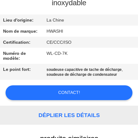
inoxydable
CONTRÔLE
Lieu d'origine:
La Chine
DE
QUALITÉ
Nom de marque:
HWASHI
Certification:
CE/CCC/ISO
CONTACTEZ-
Numéro de
WL-CD-7K
modèle:
NOUS
Le point fort:
,
soudeuse capacitive de tache de décharge
soudeuse de décharge de condensateur
NOUVELLES
CONTACT!
CAS
DÉPLIER LES DÉTAILS
DEMANDEZ
UNE