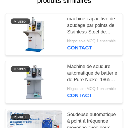
produits similaires
CITATION
machine capacitive de
PLAN
soudage par points de
DU
Stainless Steel de
SITE
soudeuse de tache
Négociable MOQ:1 ensemble
d'énergie de machine
CONTACT
de soudage par
POLITIQUE
résistance de
soudeuse de tache de
EN
Machine de soudure
la batterie 220v pric
automatique de batterie
MATIÈRE
de Pure Nickel 18650
DE
de soudeuse de tache
Négociable MOQ:1 ensemble
de condensateur de
PROTECTION
CONTACT
batterie
DE
LA
Soudeuse automatique
à point à fréquence
VIE
moyenne avec deux