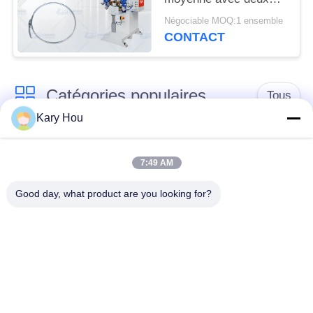
PRIVÉE
têtes de soudage et
Négociable MOQ:1 ensemble
technologie MFDC
CONTACT
d'inverseur pour
boucles de boucle de
baril
Catégories populaires
Tous
Kary Hou
Machine de soudage
Machine de soudage
par points
de treillis métallique
7:49 AM
Good day, what product are you looking for?
machine de soudure
machine de soudure
de condensateur
d'évier
robots de soudure
Poste à souder IBC
industriels