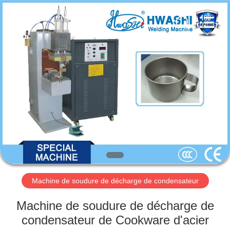
2026
GUANGDONG
HWASHI
TECHNOLOGY
INC..
All
Rights
Reserved.
MAISON
PRODUITS
AU
SUJET
DE
NOUS
Machine de soudure de décharge de condensateur
VISITE
Machine de soudure de décharge de
D'USINE
condensateur de Cookware d'acier