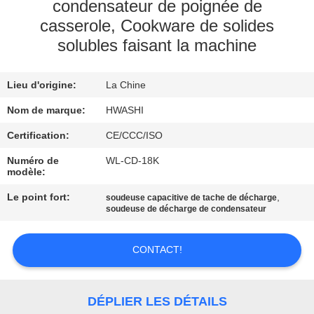
condensateur de poignée de
casserole, Cookware de solides
CONTRÔLE
solubles faisant la machine
DE
QUALITÉ
Lieu d'origine:
La Chine
Nom de marque:
HWASHI
CONTACTEZ-
Certification:
CE/CCC/ISO
NOUS
Numéro de
WL-CD-18K
modèle:
NOUVELLES
Le point fort:
,
soudeuse capacitive de tache de décharge
soudeuse de décharge de condensateur
CAS
CONTACT!
DEMANDEZ
UNE
DÉPLIER LES DÉTAILS