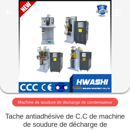
2026
GUANGDONG
HWASHI
TECHNOLOGY
INC..
All
Rights
Reserved.
MAISON
PRODUITS
AU
SUJET
DE
NOUS
Machine de soudure de décharge de condensateur
VISITE
Tache antiadhésive de C.C de machine
D'USINE
de soudure de décharge de