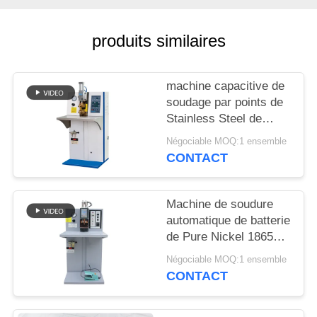
CITATION
produits similaires
PLAN
DU
machine capacitive de
SITE
soudage par points de
Stainless Steel de
soudeuse de tache
POLITIQUE
Négociable MOQ:1 ensemble
d'énergie de machine
CONTACT
EN
de soudage par
résistance de
MATIÈRE
soudeuse de tache de
Machine de soudure
DE
la batterie 220v pric
automatique de batterie
PROTECTION
de Pure Nickel 18650
de soudeuse de tache
DE
Négociable MOQ:1 ensemble
de condensateur de
CONTACT
LA
batterie
VIE