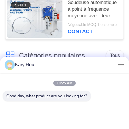
Soudeuse automatique
PRIVÉE
à point à fréquence
moyenne avec deux
têtes de soudage et
Négociable MOQ:1 ensemble
technologie MFDC
CONTACT
d'inverseur pour
boucles de boucle de
baril
Catégories populaires
Tous
Kary Hou
Machine de soudage
Machine de soudage
par points
de treillis métallique
10:25 AM
Good day, what product are you looking for?
machine de soudure
machine de soudure
de condensateur
d'évier
robots de soudure
Poste à souder IBC