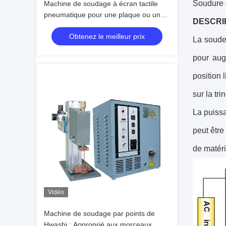
Soudure d
Machine de soudage à écran tactile
pneumatique pour une plaque ou une
DESCRI
courroie de cuivre plus épaisse
Obtenez le meilleur prix
La soudeu
pour aug
position 
sur la tr
La puiss
peut êtr
de matéri
Vidéo
Machine de soudage par points de
Hwashi : Approprié aux morceaux