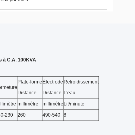
s à C.A. 100KVA
Plate-forme
Électrode
Refroidissement
ermeture
Distance
Distance
L'eau
llimètre
millimètre
millimètre
Lit/minute
30-230
260
490-540
8