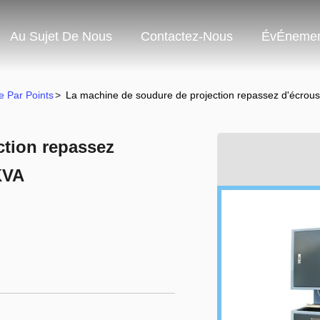
Au Sujet De Nous
Contactez-Nous
ÉvÉnemen
 Par Points
>
La machine de soudure de projection repassez d'écrous
ction repassez
KVA