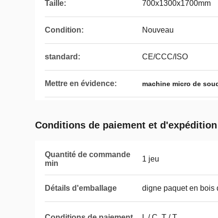
Taille:
700x1300x1700mm
Condition:
Nouveau
standard:
CE/CCC/ISO
Mettre en évidence:
machine micro de soud
Conditions de paiement et d'expédition
Quantité de commande
1 jeu
min
Détails d'emballage
digne paquet en bois
Conditions de paiement
L / C, T / T