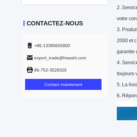
2. Servic
votre con
CONTACTEZ-NOUS
3. Produi
2000 et c
+86-13380655800
garantie 
export_trade@hwashi.com
4. Servic
86-752-3528326
toujours 
Contact maintenant
5. La livr
6. Répons