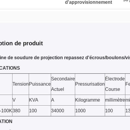
d'approvisionnement
ption de produit
ne de soudure de projection repassez d'écrous/boulons/vi
ICATIONS
Secondaire
Électrode
Tension
Puissance
Pressurisation
F
Actuel
Course
V
KVA
A
Kilogramme
millimètre
mi
-100K
380
100
34000
1000
100
1
ATION