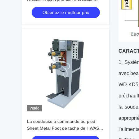
micro de travail de précision
Obtenez le meilleur prix
CARACT
1. Systè
avec bea
WD-KD5 :
préchauff
la soudu
Vidéo
approprié
La soudeuse à commande au pied
Sheet Metal Foot de tache de HWASHI
l'aliment
a actionné la machine de soudage par