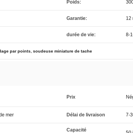
Poids:
30
Garantie:
12 
durée de vie:
8-1
,
age par points
soudeuse miniature de tache
Prix
Né
 de mer
Délai de livraison
7-3
Capacité
50 