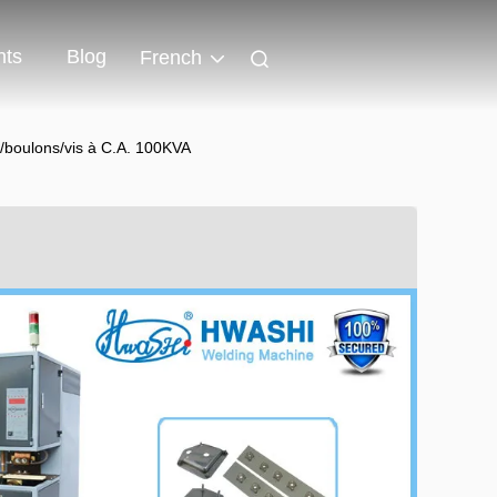
ts
Blog
French
/boulons/vis à C.A. 100KVA