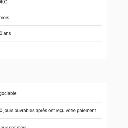
0KG
mois
0 ans
gociable
0 jours ouvrables après ont reçu votre paiement
jeux par mois