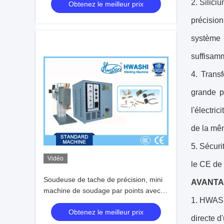
2. Silic
Obtenez le meilleur prix
points
précision
système 
suffisamm
4. Trans
grande p
l'électri
de la mê
5. Sécuri
Vidéo
le CE de
Soudeuse de tache de précision, mini
AVANTA
machine de soudage par points avec la
1. HWASHI
tête simple ou parallèle Gap
Obtenez le meilleur prix
directe d'