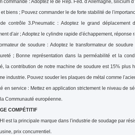
ium commandé : Adoptez le de Rép. Féd. d'Allemagne, silicium 
 et biens ; Pouvez commander le de forte stabilité de l'importan
de contrôle 3.Pneumatic : Adoptez le grand déplacement 
ent d'air ; Adoptez le cylindre rapide d'échappement, réponse 
formateur de soudure : Adoptez le transformateur de soudure 
ureté ; Bonne représentation dans la perméabilité et la cond
cité, la contribution de notre machine de soudure est 15% plus
me industrie. Pouvez souder les plaques de métal comme l'aci
té en service : Mettez en application strictement le niveau de séc
 la Communauté européenne.
GE COMPÉTITIF
 est la principale marque dans l'industrie de soudage par rés
usine, prix concurrentiel.