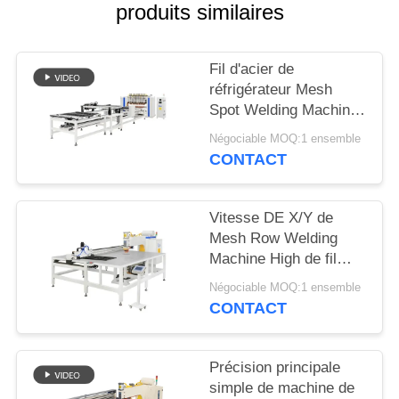
CITATION
produits similaires
PLAN
Fil d'acier de
DU
réfrigérateur Mesh
Spot Welding Machine
SITE
Multipoint pour
Négociable MOQ:1 ensemble
l'étagère de fil
CONTACT
POLITIQUE
EN
Vitesse DE X/Y de
MATIÈRE
Mesh Row Welding
Machine High de fil
DE
d'axe de tête simple
Négociable MOQ:1 ensemble
PROTECTION
complètement
CONTACT
DE
automatique
LA
Précision principale
VIE
simple de machine de