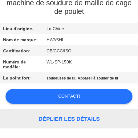
machine de soudure de maille de cage
de poulet
CONTRÔLE
DE
Lieu d'origine:
La Chine
QUALITÉ
Nom de marque:
HWASHI
CONTACTEZ-
Certification:
CE/CCC/ISO
NOUS
Numéro de
WL-SP-150K
modèle:
Le point fort:
,
soudeuses de fil
Appareil à souder de fil
NOUVELLES
CONTACT!
CAS
DEMANDEZ
DÉPLIER LES DÉTAILS
UNE