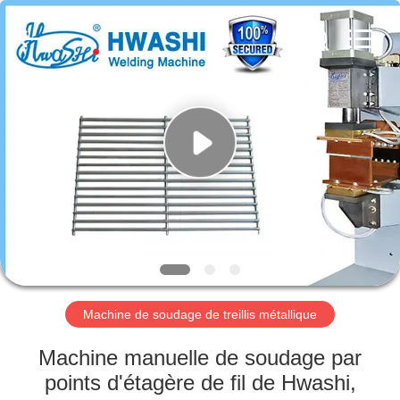
2026
GUANGDONG
HWASHI
TECHNOLOGY
INC..
All
Rights
Reserved.
MAISON
PRODUITS
AU
SUJET
DE
NOUS
Machine de soudage de treillis métallique
VISITE
Machine manuelle de soudage par
D'USINE
points d'étagère de fil de Hwashi,