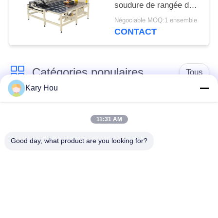
soudure de rangée de
PRIVÉE
grillage d'axe XY haute
Négociable MOQ:1 ensemble
complètement
CONTACT
automatique
Catégories populaires
Tous
Kary Hou
Machine de soudage
Machine de soudage
par points
de treillis métallique
11:31 AM
Good day, what product are you looking for?
machine de soudure
machine de soudure
de condensateur
d'évier
robots de soudure
Poste à souder IBC
industriels