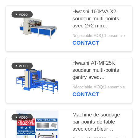
DEMANDEZ
UNE
Hwashi 160kVA X2
soudeur multi-points
CITATION
avec 2+2 mm
d'épaisseur maximale
Négociable MOQ:1 ensemble
PLAN
de soudage et bras
CONTACT
mobile automatique
DU
SITE
Hwashi AT-MF25K
soudeur multi-points
gantry avec
POLITIQUE
alimentation par
Négociable MOQ:1 ensemble
EN
inverseur MFDC
CONTACT
alimentation servo-
MATIÈRE
alimentation et
DE
espacement réglable
Machine de soudage
des électrodes pour
PROTECTION
par points de table
raffermisseurs de tôle
avec contrôleur
DE
intelligent à écran