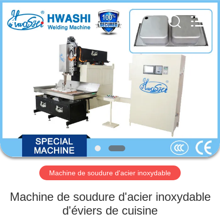
2026
GUANGDONG
HWASHI
TECHNOLOGY
INC..
All
Rights
Reserved.
MAISON
PRODUITS
AU
SUJET
DE
NOUS
Machine de soudure d'acier inoxydable
VISITE
Machine de soudure d'acier inoxydable
D'USINE
d'éviers de cuisine