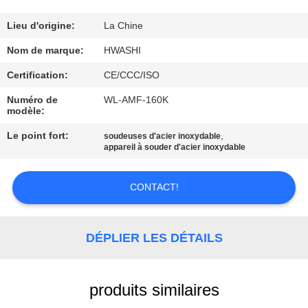
CONTRÔLE
Lieu d'origine:
La Chine
DE
Nom de marque:
HWASHI
QUALITÉ
Certification:
CE/CCC/ISO
Numéro de
WL-AMF-160K
modèle:
CONTACTEZ-
NOUS
Le point fort:
,
soudeuses d'acier inoxydable
appareil à souder d'acier inoxydable
NOUVELLES
CONTACT!
CAS
DÉPLIER LES DÉTAILS
BLOG
produits similaires