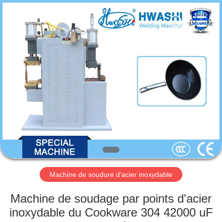
2026
GUANGDONG
HWASHI
TECHNOLOGY
INC..
All
Rights
Reserved.
MAISON
PRODUITS
AU
SUJET
DE
NOUS
Machine de soudure d'acier inoxydable
VISITE
Machine de soudage par points d'acier
D'USINE
inoxydable du Cookware 304 42000 uF