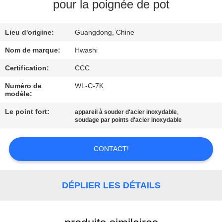
pour la poignée de pot
CONTRÔLE
Lieu d'origine:
Guangdong, Chine
DE
QUALITÉ
Nom de marque:
Hwashi
Certification:
CCC
CONTACTEZ-
Numéro de
WL-C-7K
modèle:
NOUS
Le point fort:
,
appareil à souder d'acier inoxydable
soudage par points d'acier inoxydable
NOUVELLES
CONTACT!
CAS
DÉPLIER LES DÉTAILS
BLOG