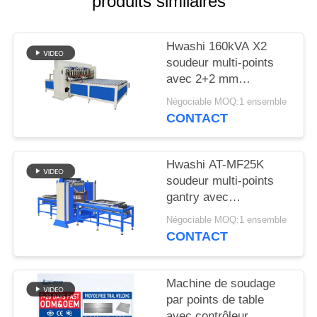
produits similaires
DEMANDEZ
UNE
Hwashi 160kVA X2
CITATION
soudeur multi-points
avec 2+2 mm
PLAN
d'épaisseur maximale
Négociable MOQ:1 ensemble
de soudage et bras
DU
CONTACT
mobile automatique
SITE
Hwashi AT-MF25K
soudeur multi-points
POLITIQUE
gantry avec
EN
alimentation par
Négociable MOQ:1 ensemble
MATIÈRE
inverseur MFDC
CONTACT
alimentation servo-
DE
alimentation et
PROTECTION
espacement réglable
Machine de soudage
des électrodes pour
DE
par points de table
raffermisseurs de tôle
avec contrôleur